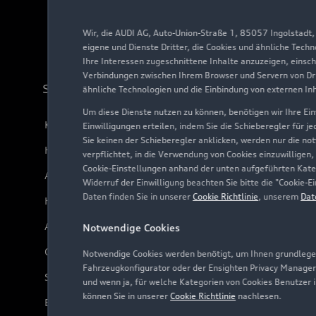
Wir, die AUDI AG, Auto-Union-Straße 1, 85057 Ingolstadt
eigene und Dienste Dritter, die Cookies und ähnliche Tech
Ihre Interessen zugeschnittene Inhalte anzuzeigen, einsc
Verbindungen zwischen Ihrem Browser und Servern von Dri
Support
ähnliche Technologien und die Einbindung von externen In
Um diese Dienste nutzen zu können, benötigen wir Ihre Einw
Kundenservice
Einwilligungen erteilen, indem Sie die Schieberegler für j
Sie keinen der Schieberegler anklicken, werden nur die no
Händlersuche
verpflichtet, in die Verwendung von Cookies einzuwilligen,
Cookie-Einstellungen anhand der unten aufgeführten Kateg
Audi Code
Widerruf der Einwilligung beachten Sie bitte die "Cookie
Daten finden Sie in unserer
Cookie Richtlinie
, unserem
Dat
Häufige Fragen (FAQ)
Audi Online Beratung
Notwendige Cookies
Online-Terminvereinbarung
Notwendige Cookies werden benötigt, um Ihnen grundlegen
Fahrzeugkonfigurator oder der Ensighten Privacy Manager
Servicekontakt
und wenn ja, für welche Kategorien von Cookies Benutzer 
können Sie in unserer
Cookie Richtlinie
nachlesen.
Bordbuch & Bedienungsanleitungen