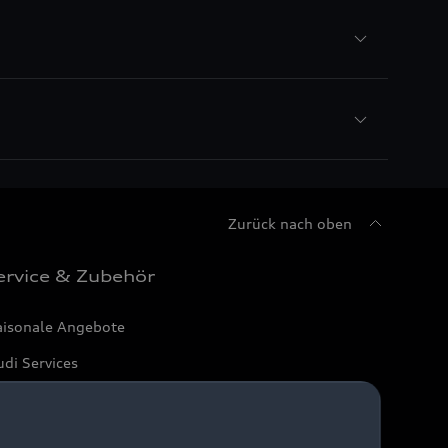
Zurück nach oben
ervice & Zubehör
aisonale Angebote
di Services
arantie
di digital services