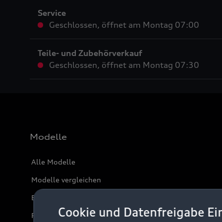
Service
Geschlossen
,
öffnet am
Montag 07:00
Teile- und Zubehörverkauf
Geschlossen
,
öffnet am
Montag 07:30
Modelle
Alle Modelle
Modelle vergleichen
Elektromodelle
Cookie und Datenfreigabe Ei
Plug-in-Hybride