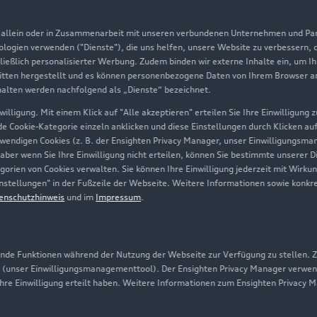
Aktionen & Angebote
m
, allein oder in Zusammenarbeit mit unseren verbundenen Unternehmen und Part
Geschäftskunden
nologien verwenden ("Dienste"), die uns helfen, unsere Website zu verbessern,
hließlich personalisierter Werbung. Zudem binden wir externe Inhalte ein, um I
tten hergestellt und es können personenbezogene Daten von Ihrem Browser an 
Über Audi
halten werden nachfolgend als „Dienste“ bezeichnet.
illigung. Mit einem Klick auf "Alle akzeptieren" erteilen Sie Ihre Einwilligung
Unternehmen
ede Cookie-Kategorie einzeln anklicken und diese Einstellungen durch Klicken au
twendigen Cookies (z. B. der Ensighten Privacy Manager, unser Einwilligungsma
Karriere
 aber wenn Sie Ihre Einwilligung nicht erteilen, können Sie bestimmte unserer 
orien von Cookies verwalten. Sie können Ihre Einwilligung jederzeit mit Wirku
Investor Relations
-Einstellungen" in der Fußzeile der Webseite. Weitere Informationen sowie ko
enschutzhinweis
und im
Impressum
.
Presse & Media Center
Datenschutz
Audi erleben
de Funktionen während der Nutzung der Webseite zur Verfügung zu stellen. Zu
 (unser Einwilligungsmanagementtool). Der Ensighten Privacy Manager verwen
Newsletter
ihre Einwilligung erteilt haben. Weitere Informationen zum Ensighten Privacy 