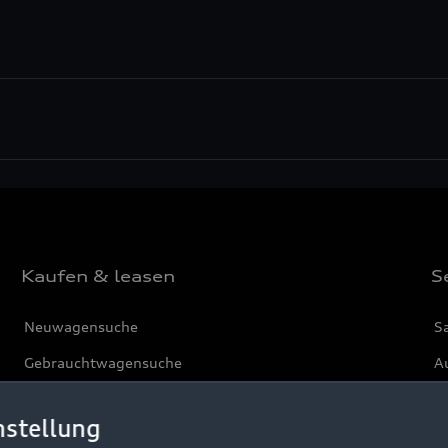
Kaufen & leasen
S
Neuwagensuche
S
Gebrauchtwagensuche
Au
Gebrauchtwagen
G
nstellung
Finanzierung
Au