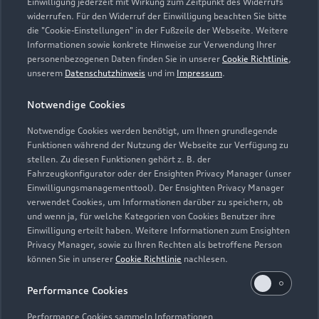
Einwilligung jederzeit mit Wirkung zum Zeitpunkt des Widerrufs
widerrufen. Für den Widerruf der Einwilligung beachten Sie bitte
info@dobbratz.de
die "Cookie-Einstellungen" in der Fußzeile der Webseite. Weitere
Informationen sowie konkrete Hinweise zur Verwendung Ihrer
personenbezogenen Daten finden Sie in unserer
Cookie Richtlinie
,
Kontaktdaten herunterladen
unserem
Datenschutzhinweis
und im
Impressum
.
Notwendige Cookies
Öffnungszeiten
Notwendige Cookies werden benötigt, um Ihnen grundlegende
Funktionen während der Nutzung der Webseite zur Verfügung zu
stellen. Zu diesen Funktionen gehört z. B. der
Fahrzeugkonfigurator oder der Ensighten Privacy Manager (unser
Verkauf
Einwilligungsmanagementtool). Der Ensighten Privacy Manager
Geöffnet bis
17:30
verwendet Cookies, um Informationen darüber zu speichern, ob
und wenn ja, für welche Kategorien von Cookies Benutzer ihre
Einwilligung erteilt haben. Weitere Informationen zum Ensighten
Service
Privacy Manager, sowie zu Ihren Rechten als betroffene Person
Geöffnet bis
17:30
können Sie in unserer
Cookie Richtlinie
nachlesen.
Performance Cookies
Teile- und Zubehörverkauf
Geöffnet bis
16:00
Performance Cookies sammeln Informationen