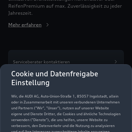
ReifenPremium auf max. Zuverlässigkeit zu jeder
Jahreszeit.
Mehr erfahren
Serviceberater kontaktieren
Cookie und Datenfreigabe
Einstellung
Servicetermin vereinbaren
Wir, die AUDI AG, Auto-Union-Straße 1, 85057 Ingolstadt, allein
oder in Zusammenarbeit mit unseren verbundenen Unternehmen
und Partnern ("Wir", "Unser"), nutzen auf unserer Website
eigene und Dienste Dritter, die Cookies und ähnliche Technologien
verwenden ("Dienste"), die uns helfen, unsere Website zu
Paul Dobbratz GmbH
verbessern, den Datenverkehr und die Nutzung zu analysieren
und auf Ihre Interessen zugeschnittene Inhalte anzuzeigen,