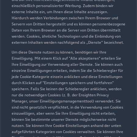
31195 Lamspringe
einschließlich personalisierter Werbung. Zudem binden wir
externe Inhalte ein, um Ihnen diese Inhalte anzuzeigen.
Servicepartner
e-tron
Hierdurch werden Verbindungen zwischen Ihrem Browser und
Servern von Dritten hergestellt und es können personenbezogene
Daten von Ihrem Browser an die Server von Dritten übermittelt
werden. Cookies, ähnliche Technologien und die Einbindung von
externen Inhalten werden nachfolgend als „Dienste“ bezeichnet.
Um diese Dienste nutzen zu können, benötigen wir Ihre
Einwilligung. Mit einem Klick auf "Alle akzeptieren" erteilen Sie
Ihre Einwilligung zur Verwendung aller Dienste. Sie können auch
einzelne Einwilligungen erteilen, indem Sie die Schieberegler für
jede Cookie-Kategorie einzeln anklicken und diese Einstellungen
durch Klicken auf "Einstellungen speichern und fortfahren"
speichern. Falls Sie keinen der Schieberegler anklicken, werden
nur die notwendigen Cookies (z. B. der Ensighten Privacy
Manager, unser Einwilligungsmanagementtool) verwendet. Sie
sind nicht gesetzlich verpflichtet, in die Verwendung von Cookies
Gandersheimer Straße 26
einzuwilligen, aber wenn Sie Ihre Einwilligung nicht erteilen,
31195 Lamspringe
können Sie bestimmte unserer Dienste möglicherweise nicht
nutzen. Sie können Ihre Cookie-Einstellungen anhand der unten
aufgeführten Kategorien von Cookies verwalten. Sie können Ihre
05183 1001